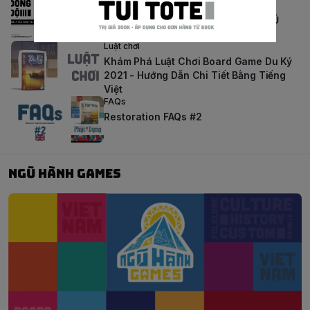
[TUYỂN DỤNG] TRỢ LÝ VẬN HÀNH
(OPERATIONS COORDINATOR) – NGŨ
HÀNH GAMES THÁNG 05/2026
Luật chơi
Khám Phá Luật Chơi Board Game Du Ký
2021 - Hướng Dẫn Chi Tiết Bằng Tiếng
Việt
FAQs
Restoration FAQs #2
Ngũ Hành Games