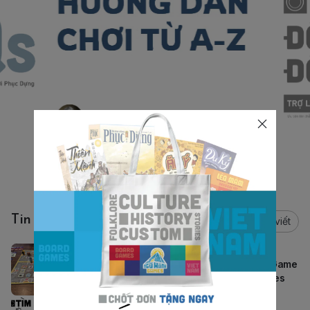
Tin tức - Luật chơi - Tuyển dụng
Tất cả bài viết
Thiết kế Board Game
Kỹ Năng Quan Trọng Nhất Mà Mọi Game
Designer Nên Học | Ngũ Hành Games
Tuyển dụng