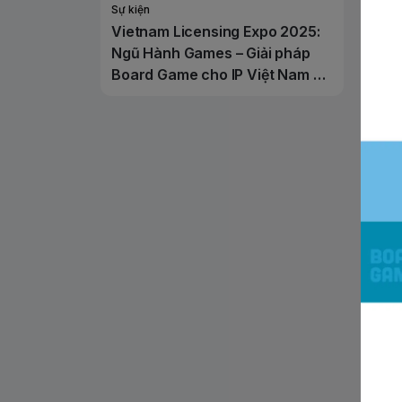
Sự kiện
Vietnam Licensing Expo 2025:
Ngũ Hành Games – Giải pháp
Board Game cho IP Việt Nam và
Quốc Tế