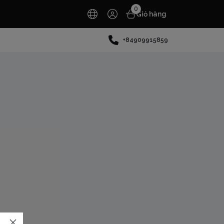
0
Giỏ hàng
+84909915859